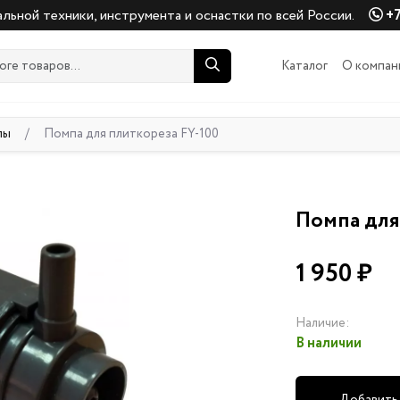
льной техники, инструмента и оснастки по всей России.
+7
Каталог
О компан
пы
/
Помпа для плиткореза FY-100
Помпа для
1 950 ₽
Наличие:
В наличии